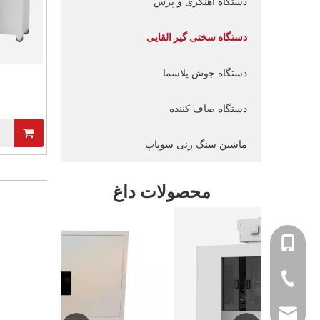
دستگاه آهنگری و پرس
دستگاه سختی گیر القایی
دستگاه جوش پلاسما
دستگاه صاف کننده
ماشین سنگ زنی سوپاپ
محصولات داغ
+86-1813697727
+86-512-66294
sales@tzjmachi