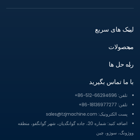
لینک های سریع
محصولات
راه حل ها
با ما تماس بگیرید
تلفن: 66294696-512-86+
تلفن: 18136977277-86+
پست الکترونیک:
sales@tzjmachine.com
اضافه کنید: شماره 20، جاده گوانگدیان، شهر گوانگفو، منطقه
ووژونگ، سوژو، چین