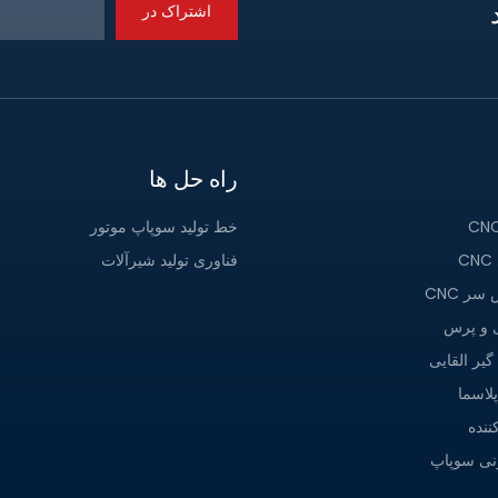
اشتراک در
راه حل ها
خط تولید سوپاپ موتور
فناوری تولید شیرآلات
ر CNC
ی و پرس
یر القایی
لاسما
نده
نی سوپاپ