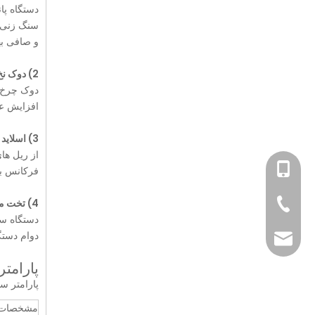
دستگاه پا
و صافی ب
2) دوک نخ ریسی
دوک چرخ‌ه
افزایش عم
3) اسلاید پایین
از ریل ها
+86-1813697727
فرکانس با
4) تخت ماشینی
+86-512-66294
دستگاه سن
دوام دستگ
sales@tzjmachi
پارامت
پارامتر س
مشخصا