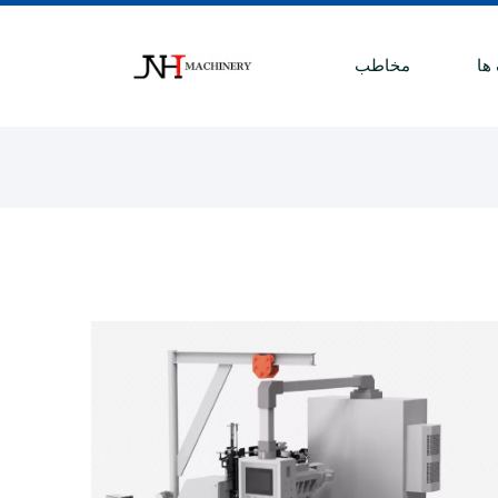
 ها
مخاطب